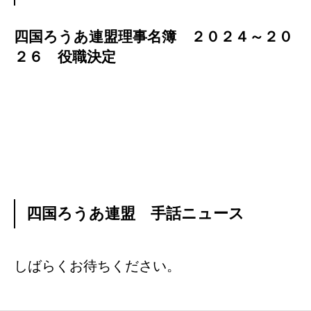
手話小説
四国ろうあ連盟理事名簿 ２０２４～２０
四国の手話言語条例
２６ 役職決定
手話ワークブックプラス
手話動画
リンク集
お問い合わせ
四国ろうあ連盟 手話ニュース
会員のみなさまへ
ふくろうの店
しばらくお待ちください。