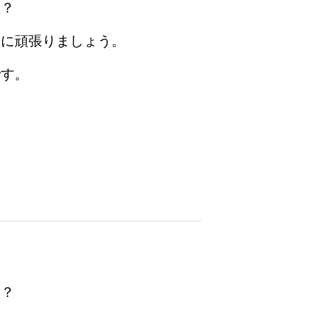
な？
うに頑張りましょう。
です。
な？