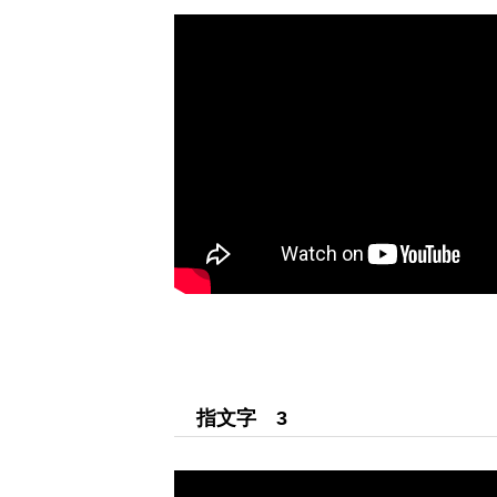
HOME
指文字 3
西讃ふくろうセンター