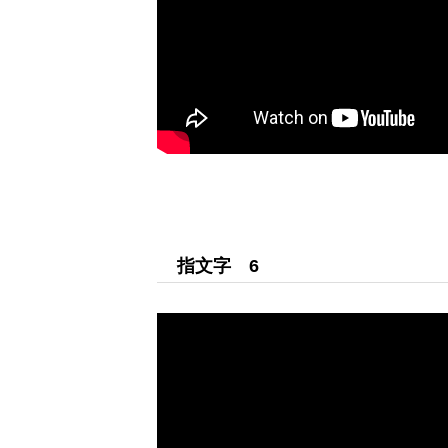
会員のみなさまへ
ふくろうの店
HOME
西讃ふくろうセンター
指文字 6
手話小説
四国の手話言語条例
お問い合わせ
会員のみなさまへ