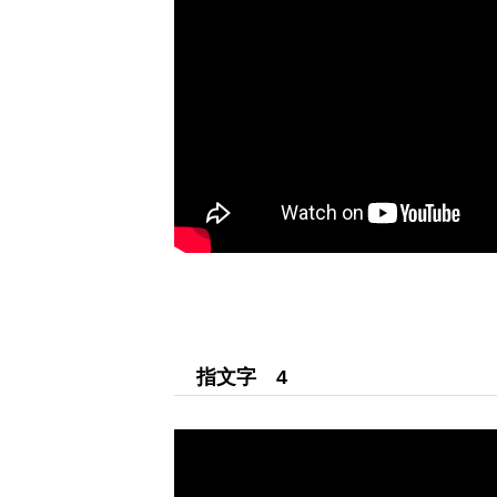
団体紹介
手話ライブラリー
手話うた
指文字 4
手話小説