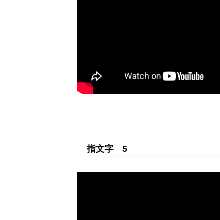
四国の手話言語条例
手話ワークブックプラス
手話動画
指文字 5
リンク集
お問い合わせ